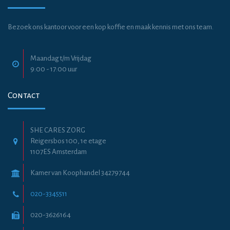
Bezoek ons kantoor voor een kop koffie en maak kennis met ons team.
Maandag t/m Vrijdag
9:00 - 17:00 uur
Contact
SHE CARES ZORG
Reigersbos 100, 1e etage
1107ES Amsterdam
Kamer van Koophandel 34279744
020-3345511
020-3626164