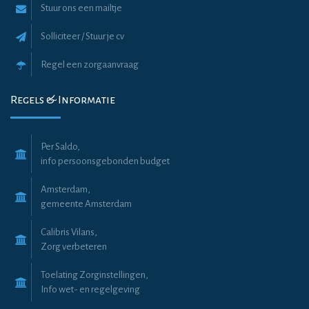
Stuur ons een mailtje
Solliciteer / Stuur je cv
Regel een zorgaanvraag
Regels & Informatie
Per Saldo,
info persoonsgebonden budget
Amsterdam,
gemeente Amsterdam
Calibris Vilans,
Zorg verbeteren
Toelating Zorginstellingen,
Info wet- en regelgeving