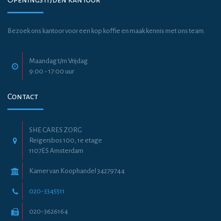
Openingstijden kantoor
Bezoek ons kantoor voor een kop koffie en maak kennis met ons team.
Maandag t/m Vrijdag
9:00 - 17:00 uur
Contact
SHE CARES ZORG
Reigersbos 100, 1e etage
1107ES Amsterdam
Kamer van Koophandel 34279744
020-3345511
020-3626164