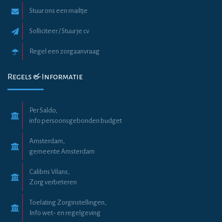
Stuur ons een mailtje
Solliciteer / Stuur je cv
Regel een zorgaanvraag
Regels & Informatie
Per Saldo,
info persoonsgebonden budget
Amsterdam,
gemeente Amsterdam
Calibris Vilans,
Zorg verbeteren
Toelating Zorginstellingen,
Info wet- en regelgeving