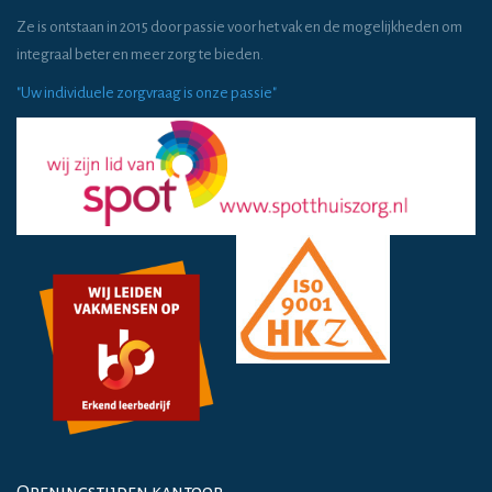
Ze is ontstaan in 2015 door passie voor het vak en de mogelijkheden om
integraal beter en meer zorg te bieden.
"Uw individuele zorgvraag is onze passie"