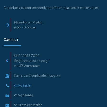
Bezoek ons kantoor voor een kop koffie en maak kennis met ons team.
Maandag t/m Vrijdag
9:00 - 17:00 uur
Contact
SHE CARES ZORG
Reigersbos 100, 1e etage
1107ES Amsterdam
Kamer van Koophandel 34279744
020-3345511
020-3626164
Stuur ons een mailtje